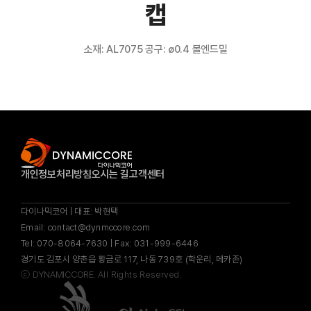
캡
소재: AL7075 공구: ø0.4 볼엔드밀
개인정보처리방침
오시는 길
고객센터
다이나믹코어 | 대표: 박현택
Email: contact@dynmccore.com
Tel: 070-8064-7630 | Fax: 031-999-6446
경기도 김포시 양촌읍 황금로 117, 나동 739호 (학운리, 메카존)
ⓒ
DYNAMICCORE.
All Rights Reserved.