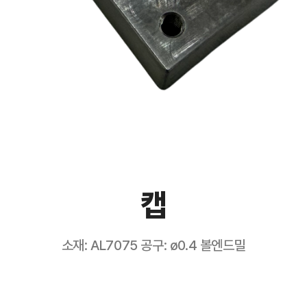
캡
소재: AL7075 공구: ø0.4 볼엔드밀