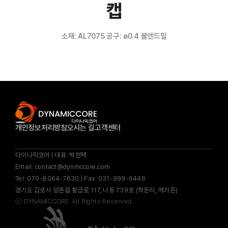
캡
소재: AL7075 공구: ø0.4 볼엔드밀
개인정보처리방침
오시는 길
고객센터
다이나믹코어 | 대표: 박현택
Email: contact@dynmccore.com
Tel: 070-8064-7630 | Fax: 031-999-6446
경기도 김포시 양촌읍 황금로 117, 나동 739호 (학운리, 메카존)
ⓒ
DYNAMICCORE.
All Rights Reserved.