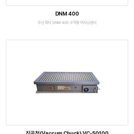
DNM 400
두산 화낙 DNM 400 수직형 머시닝센터
진공척(Vaccum Chuck) VC-50100