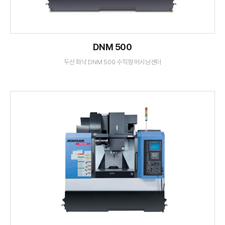
DNM 500
두산 화낙 DNM 500 수직형 머시닝센터