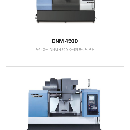
DNM 4500
두산 화낙 DNM 4500 수직형 머시닝센터