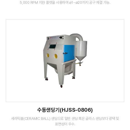
5,000 RPM 지원 콜렛을 사용하여 ∅1~∅20까지 공구 체결 가능.
수동샌딩기(HJSS-0806)
세라믹볼(CERAMIC BALL) 샌딩으로 일반 샌딩 혹은 글라스 샌딩보다 광택 및
표면성이 우수.